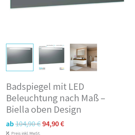
Badspiegel mit LED
Beleuchtung nach Maß –
Biella oben Design
Ursprünglicher
Aktueller
ab
104,90
€
94,90
€
Preis
Preis
Preis inkl. MwSt.