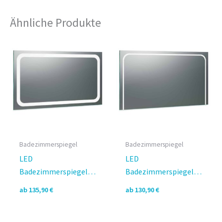
Ähnliche Produkte
Badezimmerspiegel
Badezimmerspiegel
LED
LED
Badezimmerspiegel
Badezimmerspiegel
nach Maß – Oriena II
nach Maß – Oriena
ab
135,90
€
ab
130,90
€
rundherum Design
links oben rechts
Design