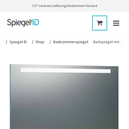
Zum
CO² neutrale Lieferung | Kostenloser Versand
Inhalt
springen
Main
Menu
Spiegel ID
Shop
Badezimmerspiegel
Badspiegel mit LED Beleuchtung nach Maß – Biella oben Design