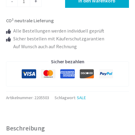
In den Warenkorb
-
+
mit
LED
CO² neutrale Lieferung
Beleuchtung
nach
Alle Bestellungen werden individuell geprüft
Maß
Sicher bestellen mit Käuferschutzgarantien
-
Auf Wunsch auch auf Rechnung
Biella
Sicher bezahlen
oben
Design
Menge
Artikelnummer:
2205503
Schlagwort:
SALE
Beschreibung