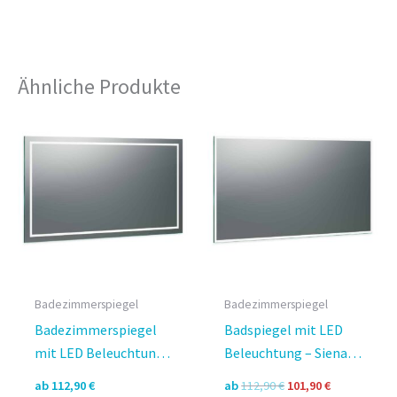
Ähnliche Produkte
Badezimmerspiegel
Badezimmerspiegel
Badezimmerspiegel
Badspiegel mit LED
mit LED Beleuchtung
Beleuchtung – Siena
– Modena rundherum
rundherum Design
Ursprünglicher
Aktueller
ab
112,90
€
ab
112,90
€
101,90
€