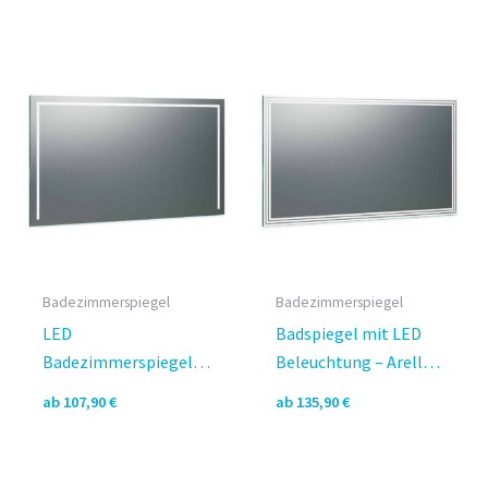
Design
Preis
Preis
war:
ist:
112,90 €
101,90 €.
Badezimmerspiegel
Badezimmerspiegel
LED
Badspiegel mit LED
Badezimmerspiegel
Beleuchtung – Arella
nach Maß – Modena
rundherum Design
ab
107,90
€
ab
135,90
€
links oben rechts
Design