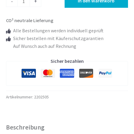
In den Warenkorb
-
+
mit
LED
CO² neutrale Lieferung
Beleuchtung
nach
Alle Bestellungen werden individuell geprüft
Maß
Sicher bestellen mit Käuferschutzgarantien
-
Auf Wunsch auch auf Rechnung
Viola
Sicher bezahlen
links
oben
rechts
Design
Menge
Artikelnummer:
2202505
Beschreibung