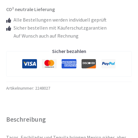
mit
CO² neutrale Lieferung
Skyline
Motiv
Alle Bestellungen werden individuell geprüft
-
Sicher bestellen mit Käuferschutzgarantien
Mexico
Auf Wunsch auch auf Rechnung
Skyline
Sicher bezahlen
Menge
Artikelnummer:
2248027
Beschreibung
Tacos, Enchiladas und Tequila bringen Mexico näher, aber