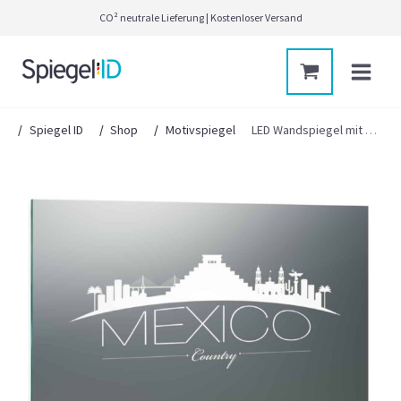
Zum
CO² neutrale Lieferung | Kostenloser Versand
Inhalt
springen
Main
Menu
Spiegel ID
Shop
Motivspiegel
LED Wandspiegel mit Skyline Motiv – Mexico Skyline