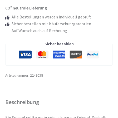
mit
CO² neutrale Lieferung
Skyline
Motiv
Alle Bestellungen werden individuell geprüft
-
Sicher bestellen mit Käuferschutzgarantien
Sydney
Auf Wunsch auch auf Rechnung
Skyline
Sicher bezahlen
Menge
Artikelnummer:
2248038
Beschreibung
Ein Spiegel sollte mehr sein, als nur ein Spiegel. Deshalb