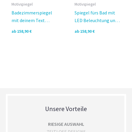
Motivspiegel
Motivspiegel
Badezimmerspiegel
Spiegel fürs Bad mit
mit deinem Text
LED Beleuchtung und
beleuchtet – Federia
Motiv – Varesa II
ab
158,90
€
ab
158,90
€
III Design
Design
Unsere Vorteile
RIESIGE AUSWAHL
ZEITLOSE DESIGNS