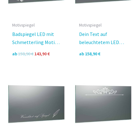
Motivspiegel
Motivspiegel
Badspiegel LED mit
Dein Text auf
Schmetterling Motiv –
beleuchtetem LED
Smetba Design
Badspiegel – Federia
Ursprünglicher
Aktueller
ab
158,90
€
143,90
€
ab
158,90
€
VI Design
Preis
Preis
war:
ist:
158,90 €
143,90 €.