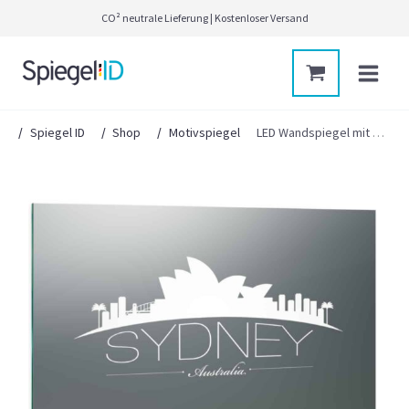
Zum
CO² neutrale Lieferung | Kostenloser Versand
Inhalt
springen
Main
Menu
Spiegel ID
Shop
Motivspiegel
LED Wandspiegel mit Skyline Motiv – Sydney Skyline